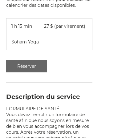
calendrier des dates disponibles.
27
$
1 h 15 min
1
27 $ (par virement)
(par
virement)
1
5
Soham Yoga
m
i
n
Réserver
Description du service
FORMULAIRE DE SANTÉ
Vous devez remplir un formulaire de
santé afin que nous soyons en mesure
de bien vous accompagner lors de vos
cours. Après votre réservation, un