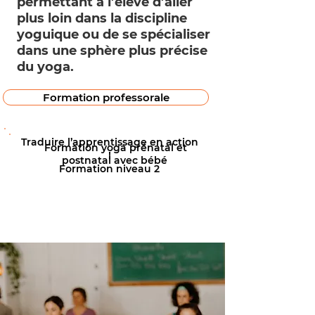
permettant à l’élève d’aller
plus loin dans la discipline
yoguique ou de se spécialiser
dans une sphère plus précise
du yoga.
Formation professorale
Traduire l’apprentissage en action
Formation yoga prénatal et
!
postnatal avec bébé
Formation niveau 2