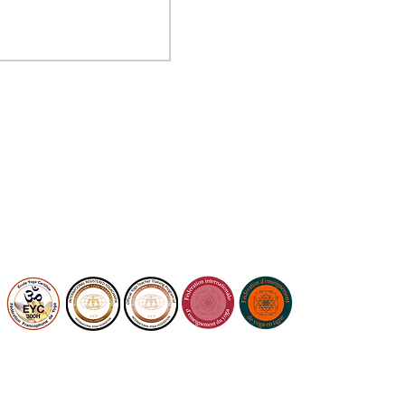
École reconnue par :
Mention de sources des photos prises chez
Soham :
https://www.dumaisphoto.com/