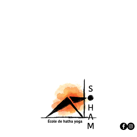
7185, r
Montré
Pour un
moi à
s
514 678