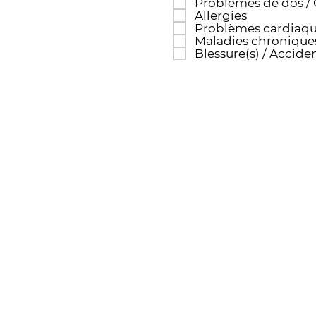
Problèmes de dos / 
Allergies
Problèmes cardiaque
Maladies chroniques
Blessure(s) / Acciden