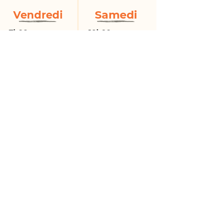
Samedi
Vendredi
7h00
10h00
Yoga 1-2
Yoga 1-2
60 minutes
75 minutes
Sophie (Kāli
)
Michel (Arjuna)
10h00
Yoga postnatal 2
60 minutes
Cécile (Nākanadī)
12h00
Yoga prénatal 2
75 minutes
Cécile (Nākanadī)
RETOUR À LA PAGE INSCRIPTION