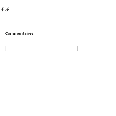
Commentaires
Rédigez un commentaire...
7185, rue Saint-Denis